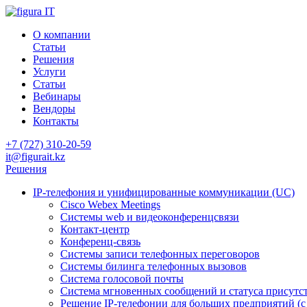
О компании
Статьи
Решения
Услуги
Статьи
Вебинары
Вендоры
Контакты
+7 (727) 310-20-59
it@figurait.kz
Решения
IP-телефония и унифицированные коммуникации (UC)
Cisco Webex Meetings
Системы web и видеоконференцсвязи
Контакт-центр
Конференц-связь
Системы записи телефонных переговоров
Системы билинга телефонных вызовов
Система голосовой почты
Система мгновенных сообщений и статуса присутс
Решение IP-телефонии для больших предприятий (с