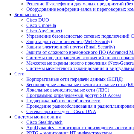
Решение IP-телефонии для малых предприятий (без 
Оборудование конференц-залов и переговорных ко
Безопасность
Cisco DUO
Cisco Umbrella
Cisco AnyConnect
Управление безопасностью сетевых подключений Cisco
Защита доступа в интернет (Web Security)
Защита электронной почты (Email Security)
Защита от сложного вредоносного ПО (Advanced Mal
Системы предотвращения вторжений нового поколения
Межсетевые экраны нового поколения (Next-Generati
Системы межсетевого экранирования и виртуальных ч
Сети
Корпоративные сети передачи данных (КСПД)
Беспроводные локальные вычислительные сети (БЛВ
Локальные вычислительные сети (ЛВС)
Программно-определяемый доступ SD-Access
Поддержка работоспособности сети
Проведение радиообследования и радиопланирования 
Сетевая архитектура – Cisco DNA
Системы мониторинга
Cisco Stealthwatch
AppDynamics – мониторинг производительности прил
PRTG – мониторинг ИТ инфраструктуры