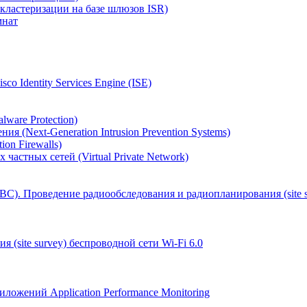
кластеризации на базе шлюзов ISR)
мнат
 Identity Services Engine (ISE)
ware Protection)
 (Next-Generation Intrusion Prevention Systems)
on Firewalls)
астных сетей (Virtual Private Network)
С). Проведение радиообследования и радиопланирования (site s
(site survey) беспроводной сети Wi-Fi 6.0
ожений Application Performance Monitoring