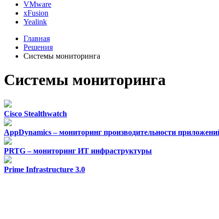
VMware
xFusion
Yealink
Главная
Решения
Системы мониторинга
Системы мониторинга
Cisco Stealthwatch
AppDynamics – мониторинг производительности приложений 
PRTG – мониторинг ИТ инфраструктуры
Prime Infrastructure 3.0