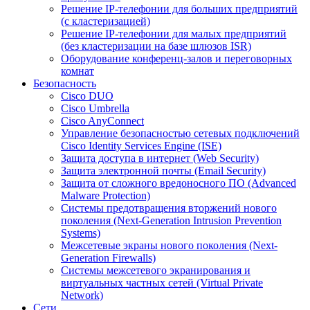
Решение IP-телефонии для больших предприятий
(с кластеризацией)
Решение IP-телефонии для малых предприятий
(без кластеризации на базе шлюзов ISR)
Оборудование конференц-залов и переговорных
комнат
Безопасность
Cisco DUO
Cisco Umbrella
Cisco AnyConnect
Управление безопасностью сетевых подключений
Cisco Identity Services Engine (ISE)
Защита доступа в интернет (Web Security)
Защита электронной почты (Email Security)
Защита от сложного вредоносного ПО (Advanced
Malware Protection)
Системы предотвращения вторжений нового
поколения (Next-Generation Intrusion Prevention
Systems)
Межсетевые экраны нового поколения (Next-
Generation Firewalls)
Системы межсетевого экранирования и
виртуальных частных сетей (Virtual Private
Network)
Сети